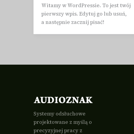
Witamy w WordPressie. To jest twój
pierwszy wpis. Edytuj go lub usuń,
a następnie zacznij pisać!
Systemy odsłuchowe
projektowane z myślą o
precyzyjnej pracy z